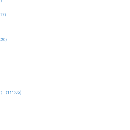
)
7)
20)
111:05)