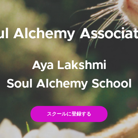
ul Alchemy Associat
Aya Lakshmi
Soul Alchemy School
スクールに登録する