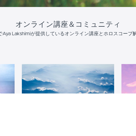
オンライン講座＆コミュニティ
ociationでAya Lakshimiが提供しているオンライン講座とホロ
る！
Aya Lakshmi ヒーリングサロン
サ
セミ
サイ